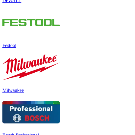
DeWALT
Festool
Milwaukee