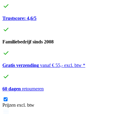
Trustscore: 4,6/5
Familiebedrijf sinds 2008
Gratis verzending
vanaf € 55,- excl. btw *
60 dagen
retourneren
Prijzen excl. btw