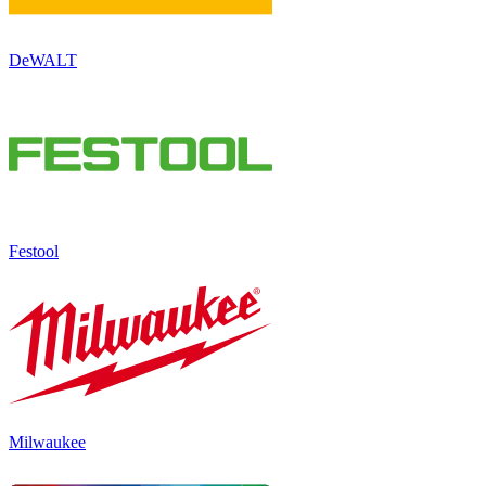
DeWALT
Festool
Milwaukee