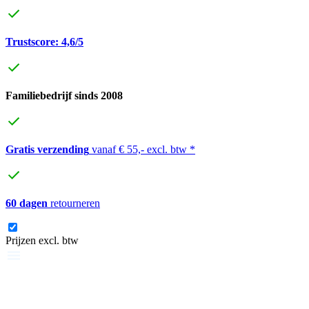
Trustscore: 4,6/5
Familiebedrijf sinds 2008
Gratis verzending
vanaf € 55,- excl. btw *
60 dagen
retourneren
Prijzen excl. btw