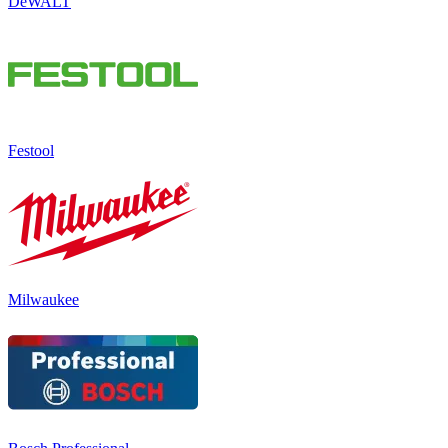
DeWALT
Festool
Milwaukee