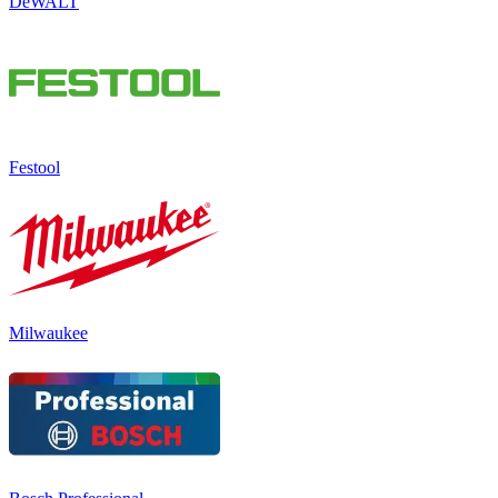
DeWALT
Festool
Milwaukee