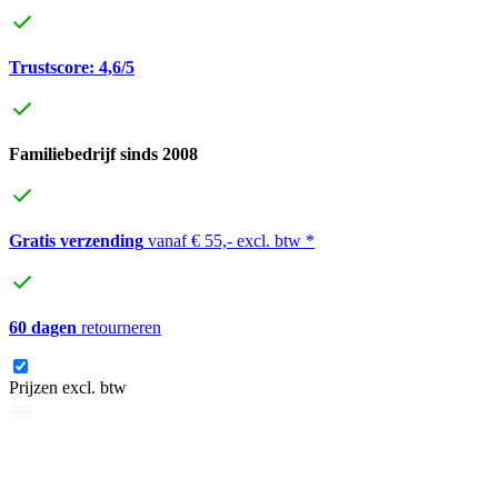
Trustscore: 4,6/5
Familiebedrijf sinds 2008
Gratis verzending
vanaf € 55,- excl. btw *
60 dagen
retourneren
Prijzen excl. btw