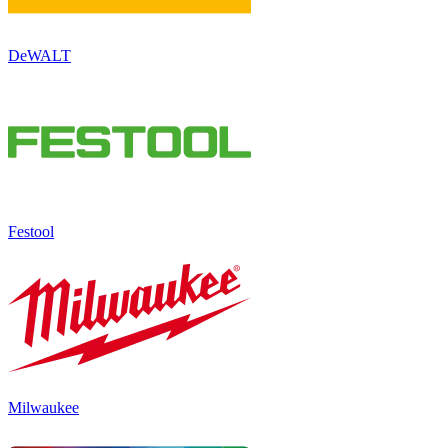
DeWALT
Festool
Milwaukee