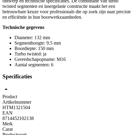
ontwerp en technische specificaties. De combinatie van turbo
twisted segmenten en lasergelaste constructie maakt het een
betrouwbare keuze voor professionals die op zoek zijn naar precisie
en efficiëntie in hun boorwerkzaamheden.
Technische gegevens
Diameter: 132 mm
Segmenthoogte: 9.5 mm
Boordiepte: 150 mm
Turbo twisted: ja
Gereedschapopname: M16
Aantal segmenten: 6
Specificaties
Product
Artikelnummer
HTM1321504
EAN
8714452102138
Merk
Carat
Productsoort