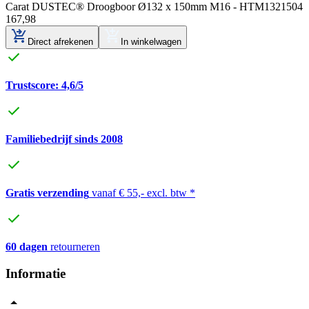
Carat DUSTEC® Droogboor Ø132 x 150mm M16 - HTM1321504
167
,
98
Direct afrekenen
In winkelwagen
Trustscore: 4,6/5
Familiebedrijf sinds 2008
Gratis verzending
vanaf € 55,- excl. btw *
60 dagen
retourneren
Informatie