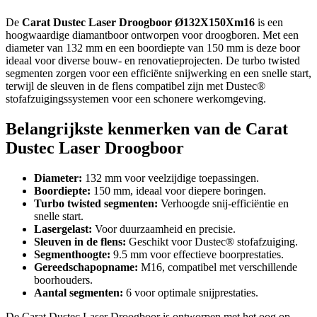
De
Carat Dustec Laser Droogboor Ø132X150Xm16
is een
hoogwaardige diamantboor ontworpen voor droogboren. Met een
diameter van 132 mm en een boordiepte van 150 mm is deze boor
ideaal voor diverse bouw- en renovatieprojecten. De turbo twisted
segmenten zorgen voor een efficiënte snijwerking en een snelle start,
terwijl de sleuven in de flens compatibel zijn met Dustec®
stofafzuigingssystemen voor een schonere werkomgeving.
Belangrijkste kenmerken van de Carat
Dustec Laser Droogboor
Diameter:
132 mm voor veelzijdige toepassingen.
Boordiepte:
150 mm, ideaal voor diepere boringen.
Turbo twisted segmenten:
Verhoogde snij-efficiëntie en
snelle start.
Lasergelast:
Voor duurzaamheid en precisie.
Sleuven in de flens:
Geschikt voor Dustec® stofafzuiging.
Segmenthoogte:
9.5 mm voor effectieve boorprestaties.
Gereedschapopname:
M16, compatibel met verschillende
boorhouders.
Aantal segmenten:
6 voor optimale snijprestaties.
De Carat Dustec Laser Droogboor is ontworpen met het oog op