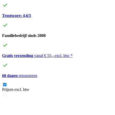
Trustscore: 4,6/5
Familiebedrijf sinds 2008
Gratis verzending
vanaf € 55,- excl. btw *
60 dagen
retourneren
Prijzen excl. btw