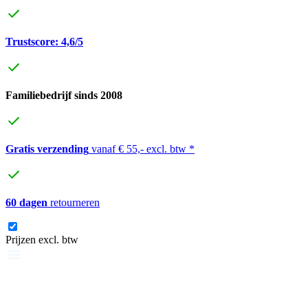
Trustscore: 4,6/5
Familiebedrijf sinds 2008
Gratis verzending
vanaf € 55,- excl. btw *
60 dagen
retourneren
Prijzen excl. btw