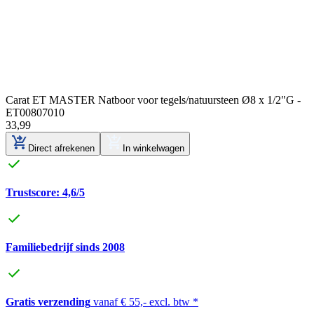
Carat ET MASTER Natboor voor tegels/natuursteen Ø8 x 1/2"G -
ET00807010
33
,
99
Direct afrekenen
In winkelwagen
Trustscore: 4,6/5
Familiebedrijf sinds 2008
Gratis verzending
vanaf € 55,- excl. btw *