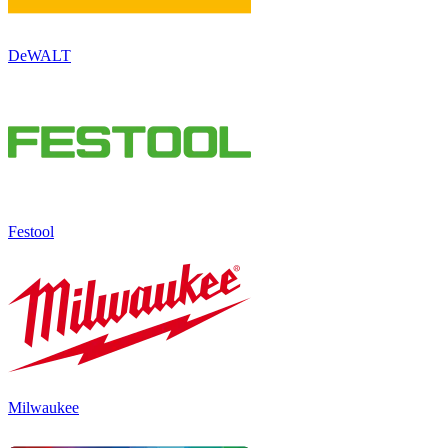
DeWALT
Festool
Milwaukee