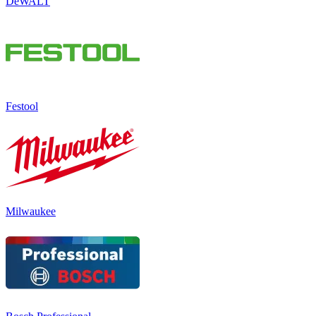
DeWALT
Festool
Milwaukee