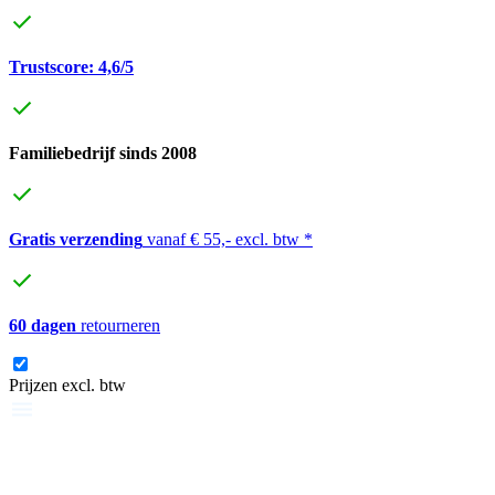
Trustscore: 4,6/5
Familiebedrijf sinds 2008
Gratis verzending
vanaf € 55,- excl. btw *
60 dagen
retourneren
Prijzen excl. btw