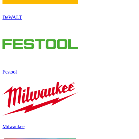
DeWALT
Festool
Milwaukee