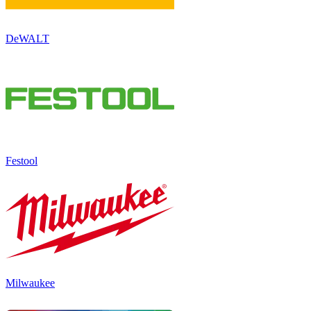
DeWALT
Festool
Milwaukee