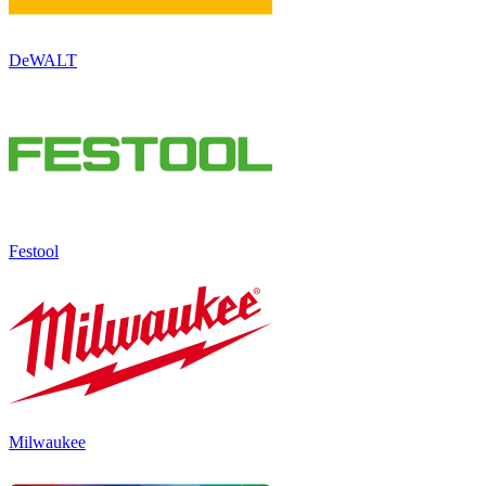
DeWALT
Festool
Milwaukee