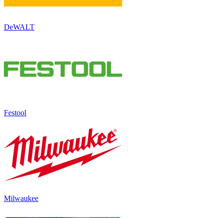
DeWALT
Festool
Milwaukee