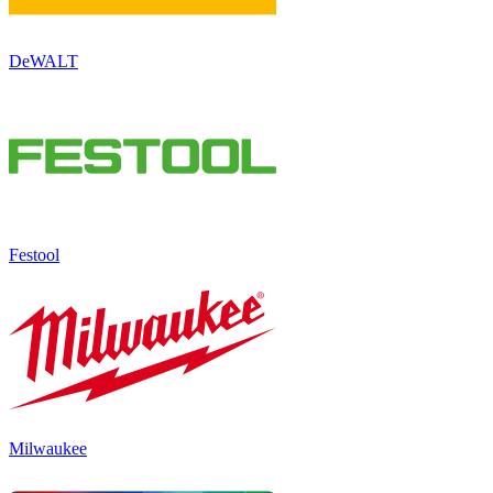
DeWALT
Festool
Milwaukee