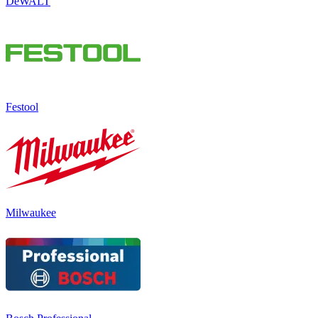
DeWALT
Festool
Milwaukee