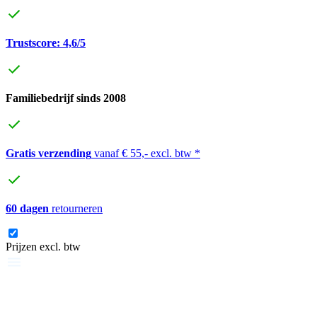
Trustscore: 4,6/5
Familiebedrijf sinds 2008
Gratis verzending
vanaf € 55,- excl. btw *
60 dagen
retourneren
Prijzen excl. btw