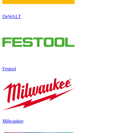
DeWALT
Festool
Milwaukee