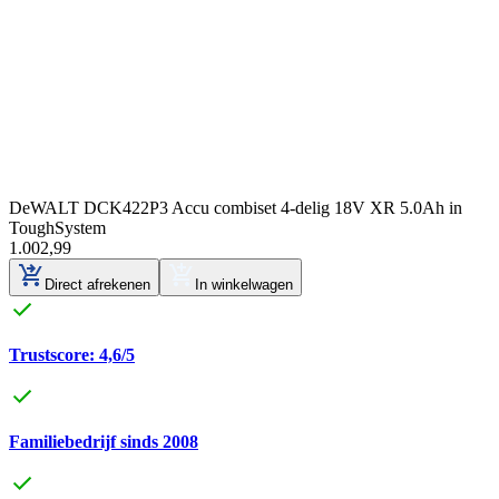
DeWALT DCK422P3 Accu combiset 4-delig 18V XR 5.0Ah in
ToughSystem
1
.
002
,
99
Direct afrekenen
In winkelwagen
Trustscore: 4,6/5
Familiebedrijf sinds 2008