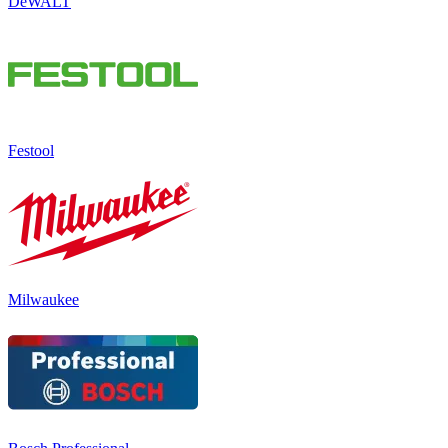
DeWALT
Festool
Milwaukee