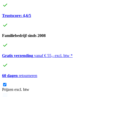
Trustscore: 4,6/5
Familiebedrijf sinds 2008
Gratis verzending
vanaf € 55,- excl. btw *
60 dagen
retourneren
Prijzen excl. btw