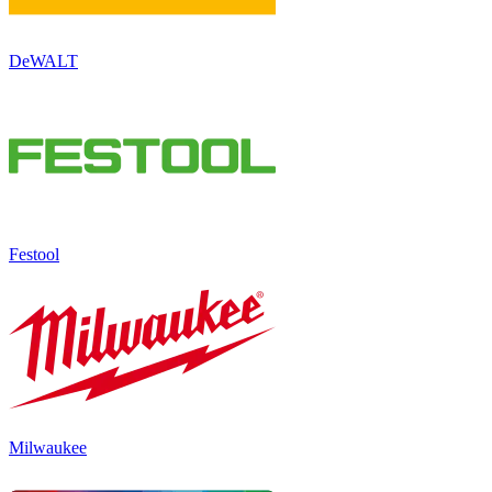
DeWALT
Festool
Milwaukee