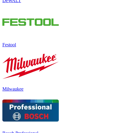
DeWALT
Festool
Milwaukee