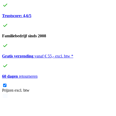
Trustscore: 4,6/5
Familiebedrijf sinds 2008
Gratis verzending
vanaf € 55,- excl. btw *
60 dagen
retourneren
Prijzen excl. btw