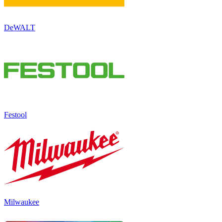
DeWALT
Festool
Milwaukee