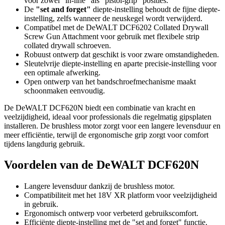
voor zowel "in-line" als "pistol-grip" posities.
De
"set and forget"
diepte-instelling behoudt de fijne diepte-
instelling, zelfs wanneer de neuskegel wordt verwijderd.
Compatibel met de DeWALT DCF6202 Collated Drywall
Screw Gun Attachment voor gebruik met flexibele strip
collated drywall schroeven.
Robuust ontwerp dat geschikt is voor zware omstandigheden.
Sleutelvrije diepte-instelling en aparte precisie-instelling voor
een optimale afwerking.
Open ontwerp van het bandschroefmechanisme maakt
schoonmaken eenvoudig.
De DeWALT DCF620N biedt een combinatie van kracht en
veelzijdigheid, ideaal voor professionals die regelmatig gipsplaten
installeren. De brushless motor zorgt voor een langere levensduur en
meer efficiëntie, terwijl de ergonomische grip zorgt voor comfort
tijdens langdurig gebruik.
Voordelen van de DeWALT DCF620N
Langere levensduur dankzij de brushless motor.
Compatibiliteit met het 18V XR platform voor veelzijdigheid
in gebruik.
Ergonomisch ontwerp voor verbeterd gebruikscomfort.
Efficiënte diepte-instelling met de "set and forget" functie.