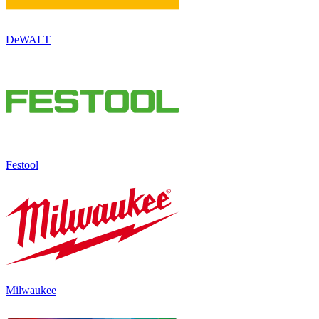
DeWALT
Festool
Milwaukee