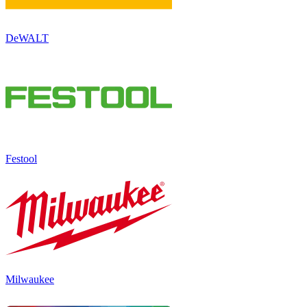
DeWALT
Festool
Milwaukee