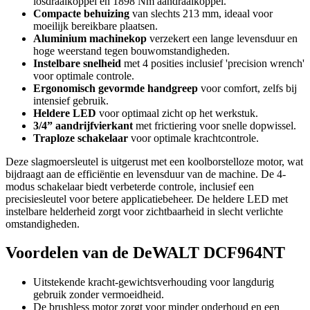
losdraaikoppel en 1898 Nm aandraaikoppel.
Compacte behuizing
van slechts 213 mm, ideaal voor
moeilijk bereikbare plaatsen.
Aluminium machinekop
verzekert een lange levensduur en
hoge weerstand tegen bouwomstandigheden.
Instelbare snelheid
met 4 posities inclusief 'precision wrench'
voor optimale controle.
Ergonomisch gevormde handgreep
voor comfort, zelfs bij
intensief gebruik.
Heldere LED
voor optimaal zicht op het werkstuk.
3/4” aandrijfvierkant
met frictiering voor snelle dopwissel.
Traploze schakelaar
voor optimale krachtcontrole.
Deze slagmoersleutel is uitgerust met een koolborstelloze motor, wat
bijdraagt aan de efficiëntie en levensduur van de machine. De 4-
modus schakelaar biedt verbeterde controle, inclusief een
precisiesleutel voor betere applicatiebeheer. De heldere LED met
instelbare helderheid zorgt voor zichtbaarheid in slecht verlichte
omstandigheden.
Voordelen van de DeWALT DCF964NT
Uitstekende kracht-gewichtsverhouding voor langdurig
gebruik zonder vermoeidheid.
De brushless motor zorgt voor minder onderhoud en een