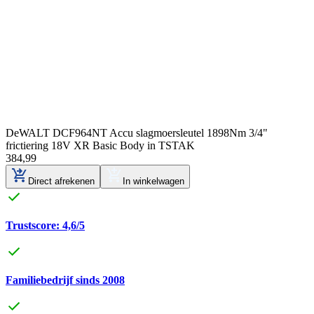
DeWALT DCF964NT Accu slagmoersleutel 1898Nm 3/4"
frictiering 18V XR Basic Body in TSTAK
384
,
99
Direct afrekenen
In winkelwagen
Trustscore: 4,6/5
Familiebedrijf sinds 2008