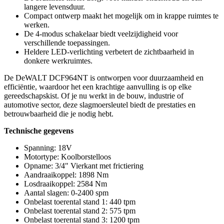
langere levensduur.
Compact ontwerp maakt het mogelijk om in krappe ruimtes te
werken.
De 4-modus schakelaar biedt veelzijdigheid voor
verschillende toepassingen.
Heldere LED-verlichting verbetert de zichtbaarheid in
donkere werkruimtes.
De DeWALT DCF964NT is ontworpen voor duurzaamheid en
efficiëntie, waardoor het een krachtige aanvulling is op elke
gereedschapskist. Of je nu werkt in de bouw, industrie of
automotive sector, deze slagmoersleutel biedt de prestaties en
betrouwbaarheid die je nodig hebt.
Technische gegevens
Spanning: 18V
Motortype: Koolborstelloos
Opname: 3/4" Vierkant met frictiering
Aandraaikoppel: 1898 Nm
Losdraaikoppel: 2584 Nm
Aantal slagen: 0-2400 spm
Onbelast toerental stand 1: 440 tpm
Onbelast toerental stand 2: 575 tpm
Onbelast toerental stand 3: 1200 tpm