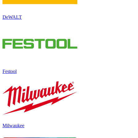
DeWALT
Festool
Milwaukee