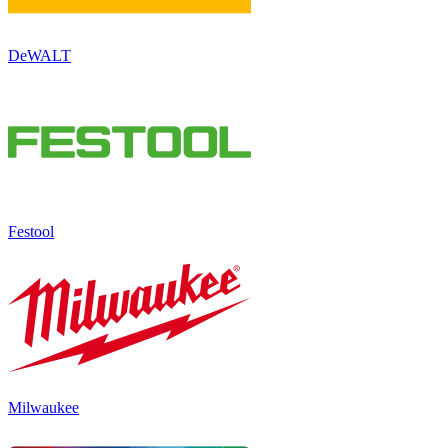
DeWALT
Festool
Milwaukee