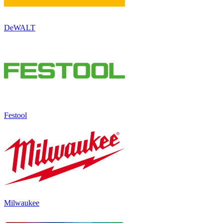
DeWALT
Festool
Milwaukee