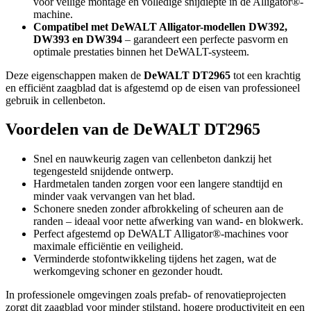
voor veilige montage en volledige snijdiepte in de Alligator®-
machine.
Compatibel met DeWALT Alligator-modellen DW392,
DW393 en DW394
– garandeert een perfecte pasvorm en
optimale prestaties binnen het DeWALT-systeem.
Deze eigenschappen maken de
DeWALT DT2965
tot een krachtig
en efficiënt zaagblad dat is afgestemd op de eisen van professioneel
gebruik in cellenbeton.
Voordelen van de DeWALT DT2965
Snel en nauwkeurig zagen van cellenbeton dankzij het
tegengesteld snijdende ontwerp.
Hardmetalen tanden zorgen voor een langere standtijd en
minder vaak vervangen van het blad.
Schonere sneden zonder afbrokkeling of scheuren aan de
randen – ideaal voor nette afwerking van wand- en blokwerk.
Perfect afgestemd op DeWALT Alligator®-machines voor
maximale efficiëntie en veiligheid.
Verminderde stofontwikkeling tijdens het zagen, wat de
werkomgeving schoner en gezonder houdt.
In professionele omgevingen zoals prefab- of renovatieprojecten
zorgt dit zaagblad voor minder stilstand, hogere productiviteit en een