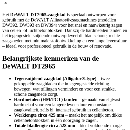
Het
DeWALT DT2965-zaagblad
is speciaal ontworpen voor
gebruik met de DeWALT Alligator®-zaagmachines (modellen
DW392, DW393 en DW394) voor het snel en nauwkeurig zagen
van cellen- of luchtbetonblokken. Dankzij de hardmetalen tanden en
het tegengesteld snijdende ontwerp levert dit blad schone, rechte
zaagsneden met minimale stofontwikkeling en een lange levensduur
– ideaal voor professioneel gebruik in de bouw of renovatie.
Belangrijkste kenmerken van de
DeWALT DT2965
Tegensnijdend zaagblad (Alligator®-type)
– twee
gekoppelde zaagbladen die in tegengestelde richting
bewegen, wat trillingen vermindert en voor een strakke,
schone zaagsnede zorgt.
Hardmetalen (HM/TCT) tanden
– gemaakt van slijtvast
hardmetaal voor een langere levensduur en constante
zaagkwaliteit, zelfs bij intensief gebruik in cellenbeton.
Werklengte circa 425 mm
– maakt het mogelijk om dikke
cellenbetonblokken in één doorgang te zagen.
Totale bladlengte circa 528 mm
– biedt voldoende marge