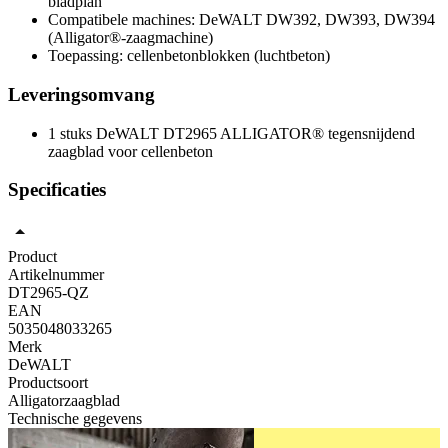
bladplan
Compatibele machines: DeWALT DW392, DW393, DW394
(Alligator®-zaagmachine)
Toepassing: cellenbetonblokken (luchtbeton)
Leveringsomvang
1 stuks DeWALT DT2965 ALLIGATOR® tegensnijdend
zaagblad voor cellenbeton
Specificaties
Product
Artikelnummer
DT2965-QZ
EAN
5035048033265
Merk
DeWALT
Productsoort
Alligatorzaagblad
Technische gegevens