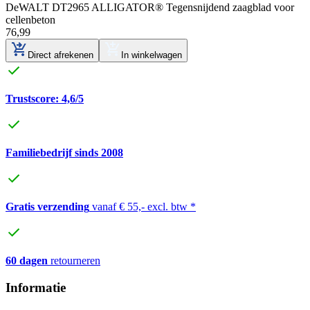
DeWALT DT2965 ALLIGATOR® Tegensnijdend zaagblad voor
cellenbeton
76
,
99
Direct afrekenen
In winkelwagen
Trustscore: 4,6/5
Familiebedrijf sinds 2008
Gratis verzending
vanaf € 55,- excl. btw *
60 dagen
retourneren
Informatie