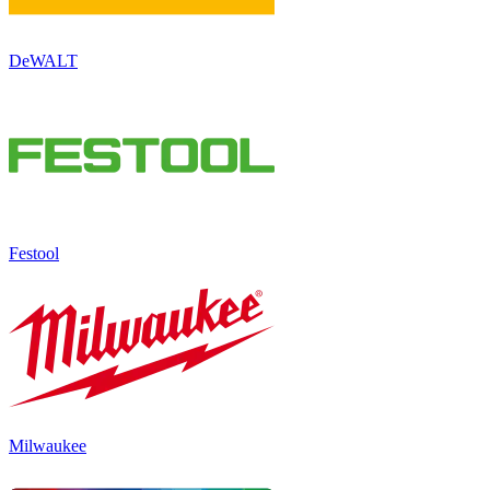
DeWALT
Festool
Milwaukee