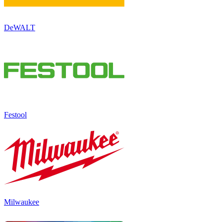
DeWALT
Festool
Milwaukee