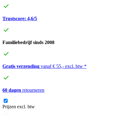
Trustscore: 4,6/5
Familiebedrijf sinds 2008
Gratis verzending
vanaf € 55,- excl. btw *
60 dagen
retourneren
Prijzen excl. btw