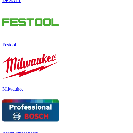
DeWALT
Festool
Milwaukee