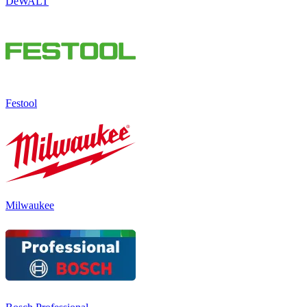
DeWALT
Festool
Milwaukee