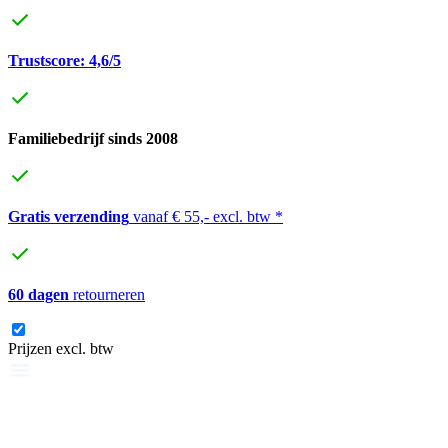
Trustscore: 4,6/5
Familiebedrijf sinds 2008
Gratis verzending
vanaf € 55,- excl. btw *
60 dagen
retourneren
Prijzen excl. btw