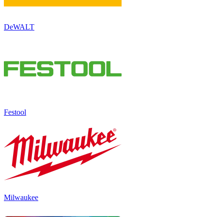
DeWALT
Festool
Milwaukee