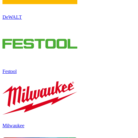
DeWALT
Festool
Milwaukee