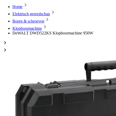
Home
Elektrisch gereedschap
Boren & schroeven
Klopboormachine
DeWALT DWD522KS Klopboormachine 950W