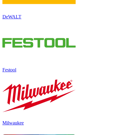
DeWALT
Festool
Milwaukee