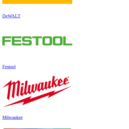
DeWALT
Festool
Milwaukee