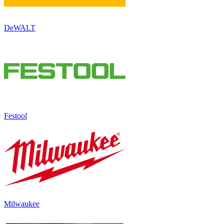
DeWALT
Festool
Milwaukee