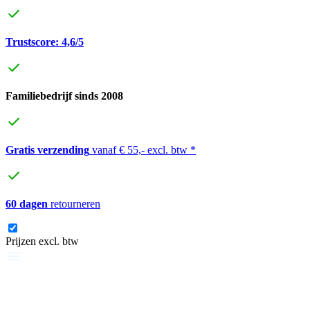
Trustscore: 4,6/5
Familiebedrijf sinds 2008
Gratis verzending
vanaf € 55,- excl. btw *
60 dagen
retourneren
Prijzen excl. btw