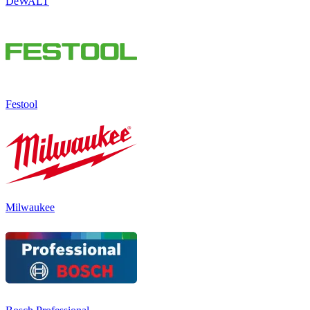
DeWALT
Festool
Milwaukee