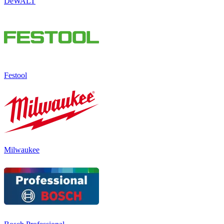
DeWALT
Festool
Milwaukee