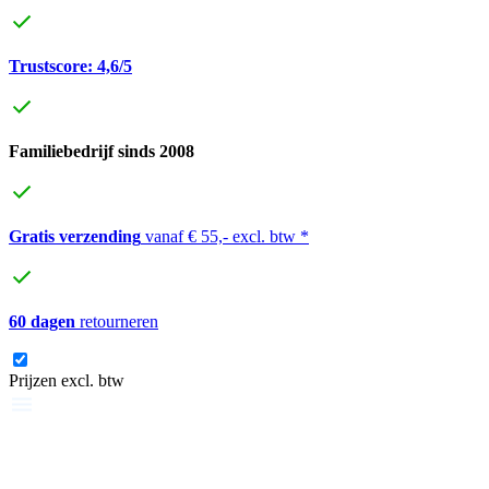
Trustscore: 4,6/5
Familiebedrijf sinds 2008
Gratis verzending
vanaf € 55,- excl. btw *
60 dagen
retourneren
Prijzen excl. btw