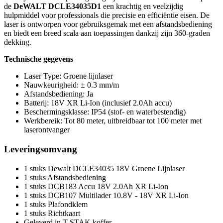
de
DeWALT DCLE34035D1
een krachtig en veelzijdig
hulpmiddel voor professionals die precisie en efficiëntie eisen. De
laser is ontworpen voor gebruiksgemak met een afstandsbediening
en biedt een breed scala aan toepassingen dankzij zijn 360-graden
dekking.
Technische gegevens
Laser Type: Groene lijnlaser
Nauwkeurigheid: ± 0.3 mm/m
Afstandsbediening: Ja
Batterij: 18V XR Li-Ion (inclusief 2.0Ah accu)
Beschermingsklasse: IP54 (stof- en waterbestendig)
Werkbereik: Tot 80 meter, uitbreidbaar tot 100 meter met
laserontvanger
Leveringsomvang
1 stuks Dewalt DCLE34035 18V Groene Lijnlaser
1 stuks Afstandsbediening
1 stuks DCB183 Accu 18V 2.0Ah XR Li-Ion
1 stuks DCB107 Multilader 10.8V - 18V XR Li-Ion
1 stuks Plafondklem
1 stuks Richtkaart
Geleverd in T-STAK koffer