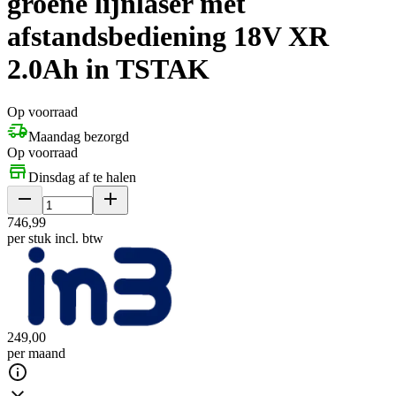
groene lijnlaser met
afstandsbediening 18V XR
2.0Ah in TSTAK
Op voorraad
Maandag bezorgd
Op voorraad
Dinsdag af te halen
746
,
99
per stuk
incl. btw
249
,
00
per maand