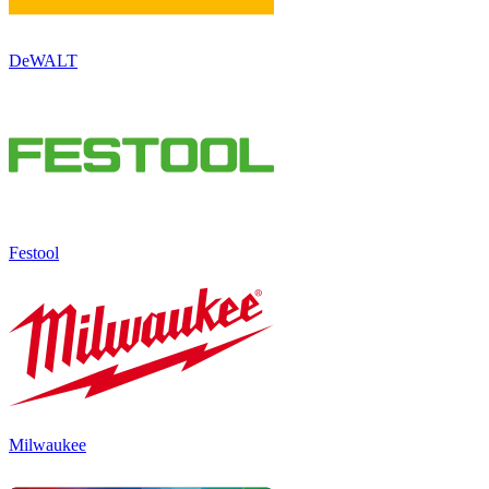
DeWALT
Festool
Milwaukee