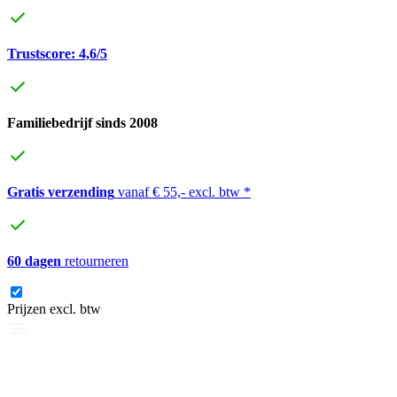
Trustscore: 4,6/5
Familiebedrijf sinds 2008
Gratis verzending
vanaf € 55,- excl. btw *
60 dagen
retourneren
Prijzen excl. btw