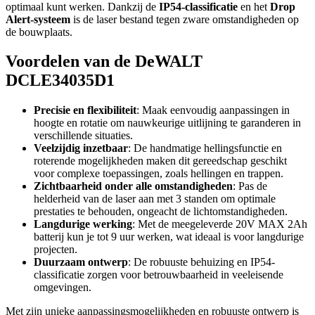
optimaal kunt werken. Dankzij de
IP54-classificatie
en het
Drop
Alert-systeem
is de laser bestand tegen zware omstandigheden op
de bouwplaats.
Voordelen van de DeWALT
DCLE34035D1
Precisie en flexibiliteit
: Maak eenvoudig aanpassingen in
hoogte en rotatie om nauwkeurige uitlijning te garanderen in
verschillende situaties.
Veelzijdig inzetbaar
: De handmatige hellingsfunctie en
roterende mogelijkheden maken dit gereedschap geschikt
voor complexe toepassingen, zoals hellingen en trappen.
Zichtbaarheid onder alle omstandigheden
: Pas de
helderheid van de laser aan met 3 standen om optimale
prestaties te behouden, ongeacht de lichtomstandigheden.
Langdurige werking
: Met de meegeleverde 20V MAX 2Ah
batterij kun je tot 9 uur werken, wat ideaal is voor langdurige
projecten.
Duurzaam ontwerp
: De robuuste behuizing en IP54-
classificatie zorgen voor betrouwbaarheid in veeleisende
omgevingen.
Met zijn unieke aanpassingsmogelijkheden en robuuste ontwerp is