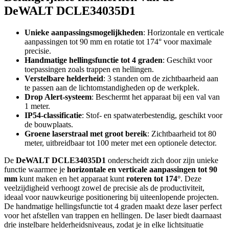
DeWALT DCLE34035D1
Unieke aanpassingsmogelijkheden
: Horizontale en verticale
aanpassingen tot 90 mm en rotatie tot 174° voor maximale
precisie.
Handmatige hellingsfunctie tot 4 graden
: Geschikt voor
toepassingen zoals trappen en hellingen.
Verstelbare helderheid
: 3 standen om de zichtbaarheid aan
te passen aan de lichtomstandigheden op de werkplek.
Drop Alert-systeem
: Beschermt het apparaat bij een val van
1 meter.
IP54-classificatie
: Stof- en spatwaterbestendig, geschikt voor
de bouwplaats.
Groene laserstraal met groot bereik
: Zichtbaarheid tot 80
meter, uitbreidbaar tot 100 meter met een optionele detector.
De
DeWALT DCLE34035D1
onderscheidt zich door zijn unieke
functie waarmee je
horizontale en verticale aanpassingen tot 90
mm
kunt maken en het apparaat kunt
roteren tot 174°
. Deze
veelzijdigheid verhoogt zowel de precisie als de productiviteit,
ideaal voor nauwkeurige positionering bij uiteenlopende projecten.
De handmatige hellingsfunctie tot 4 graden maakt deze laser perfect
voor het afstellen van trappen en hellingen. De laser biedt daarnaast
drie instelbare helderheidsniveaus, zodat je in elke lichtsituatie