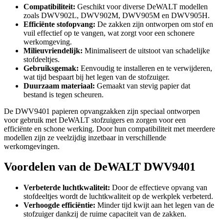
Compatibiliteit:
Geschikt voor diverse DeWALT modellen
zoals DWV902L, DWV902M, DWV905M en DWV905H.
Efficiënte stofopvang:
De zakken zijn ontworpen om stof en
vuil effectief op te vangen, wat zorgt voor een schonere
werkomgeving.
Milieuvriendelijk:
Minimaliseert de uitstoot van schadelijke
stofdeeltjes.
Gebruiksgemak:
Eenvoudig te installeren en te verwijderen,
wat tijd bespaart bij het legen van de stofzuiger.
Duurzaam materiaal:
Gemaakt van stevig papier dat
bestand is tegen scheuren.
De DWV9401 papieren opvangzakken zijn speciaal ontworpen
voor gebruik met DeWALT stofzuigers en zorgen voor een
efficiënte en schone werking. Door hun compatibiliteit met meerdere
modellen zijn ze veelzijdig inzetbaar in verschillende
werkomgevingen.
Voordelen van de DeWALT DWV9401
Verbeterde luchtkwaliteit:
Door de effectieve opvang van
stofdeeltjes wordt de luchtkwaliteit op de werkplek verbeterd.
Verhoogde efficiëntie:
Minder tijd kwijt aan het legen van de
stofzuiger dankzij de ruime capaciteit van de zakken.