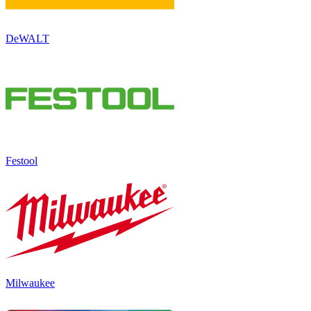
DeWALT
Festool
Milwaukee