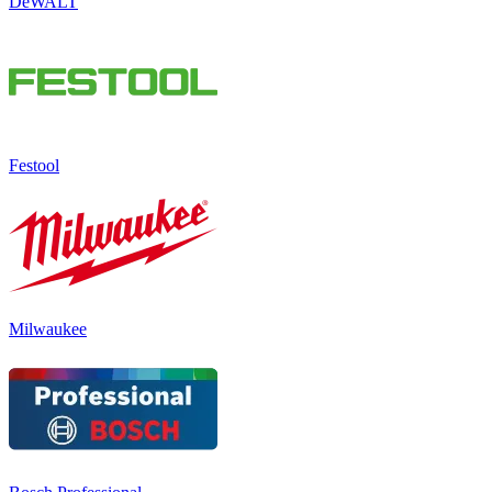
DeWALT
Festool
Milwaukee