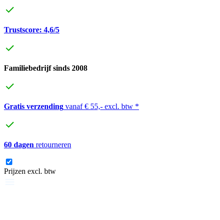
Trustscore: 4,6/5
Familiebedrijf sinds 2008
Gratis verzending
vanaf € 55,- excl. btw *
60 dagen
retourneren
Prijzen excl. btw