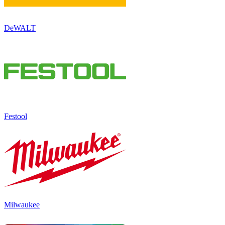
DeWALT
Festool
Milwaukee