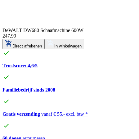
DeWALT DW680 Schaafmachine 600W
247
,
99
Direct afrekenen
In winkelwagen
Trustscore: 4,6/5
Familiebedrijf sinds 2008
Gratis verzending
vanaf € 55,- excl. btw *
60 dagen
retourneren