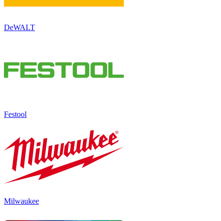
DeWALT
Festool
Milwaukee