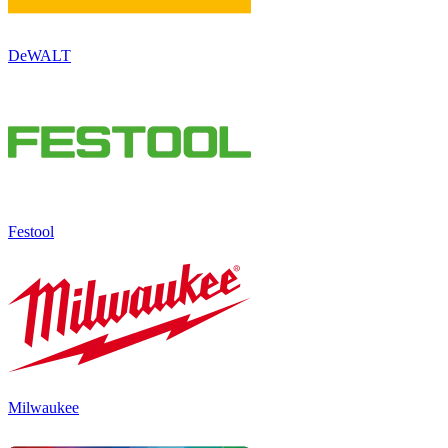
DeWALT
Festool
Milwaukee