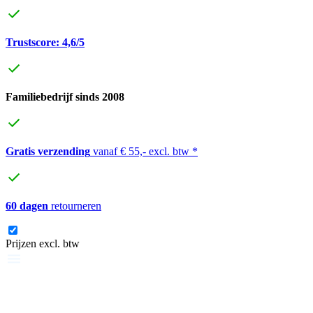
Trustscore: 4,6/5
Familiebedrijf sinds 2008
Gratis verzending
vanaf € 55,- excl. btw *
60 dagen
retourneren
Prijzen excl. btw