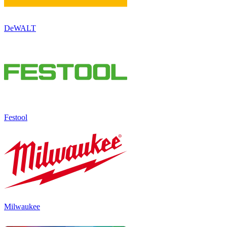
DeWALT
Festool
Milwaukee