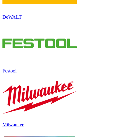
DeWALT
Festool
Milwaukee