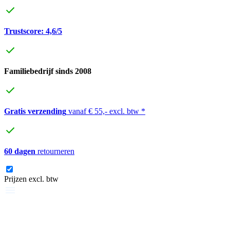
Trustscore: 4,6/5
Familiebedrijf sinds 2008
Gratis verzending
vanaf € 55,- excl. btw *
60 dagen
retourneren
Prijzen excl. btw