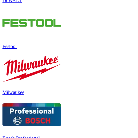
DeWALT
Festool
Milwaukee