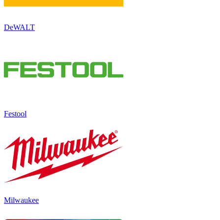
DeWALT
Festool
Milwaukee