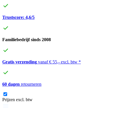
Trustscore: 4,6/5
Familiebedrijf sinds 2008
Gratis verzending
vanaf € 55,- excl. btw *
60 dagen
retourneren
Prijzen excl. btw