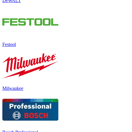
DeWALT
Festool
Milwaukee