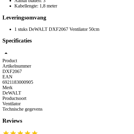
Aantal bladen: 3
Kabellengte: 1,8 meter
Leveringsomvang
1 stuks DeWALT DXF2067 Ventilator 50cm
Specificaties
Product
Artikelnummer
DXF2067
EAN
6921183000905
Merk
DeWALT
Productsoort
Ventilator
Technische gegevens
Reviews