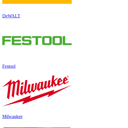
DeWALT
Festool
Milwaukee