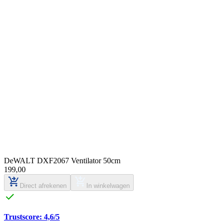
DeWALT DXF2067 Ventilator 50cm
199
,
00
Direct afrekenen
In winkelwagen
Trustscore: 4,6/5