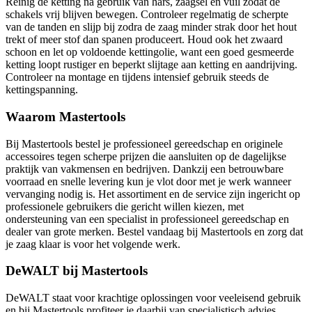
Reinig de ketting na gebruik van hars, zaagsel en vuil zodat de
schakels vrij blijven bewegen. Controleer regelmatig de scherpte
van de tanden en slijp bij zodra de zaag minder strak door het hout
trekt of meer stof dan spanen produceert. Houd ook het zwaard
schoon en let op voldoende kettingolie, want een goed gesmeerde
ketting loopt rustiger en beperkt slijtage aan ketting en aandrijving.
Controleer na montage en tijdens intensief gebruik steeds de
kettingspanning.
Waarom Mastertools
Bij Mastertools bestel je professioneel gereedschap en originele
accessoires tegen scherpe prijzen die aansluiten op de dagelijkse
praktijk van vakmensen en bedrijven. Dankzij een betrouwbare
voorraad en snelle levering kun je vlot door met je werk wanneer
vervanging nodig is. Het assortiment en de service zijn ingericht op
professionele gebruikers die gericht willen kiezen, met
ondersteuning van een specialist in professioneel gereedschap en
dealer van grote merken. Bestel vandaag bij Mastertools en zorg dat
je zaag klaar is voor het volgende werk.
DeWALT bij Mastertools
DeWALT staat voor krachtige oplossingen voor veeleisend gebruik
en bij Mastertools profiteer je daarbij van specialistisch advies,