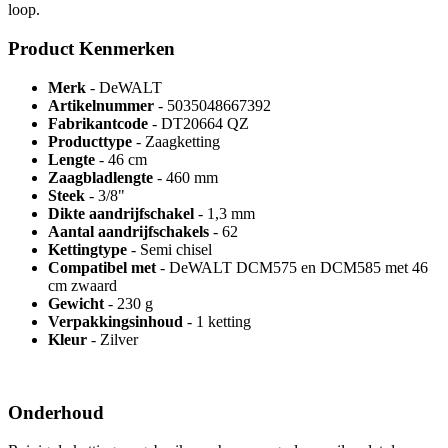
loop.
Product Kenmerken
Merk
- DeWALT
Artikelnummer
- 5035048667392
Fabrikantcode
- DT20664 QZ
Producttype
- Zaagketting
Lengte
- 46 cm
Zaagbladlengte
- 460 mm
Steek
- 3/8"
Dikte aandrijfschakel
- 1,3 mm
Aantal aandrijfschakels
- 62
Kettingtype
- Semi chisel
Compatibel met
- DeWALT DCM575 en DCM585 met 46
cm zwaard
Gewicht
- 230 g
Verpakkingsinhoud
- 1 ketting
Kleur
- Zilver
Onderhoud