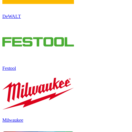
DeWALT
Festool
Milwaukee