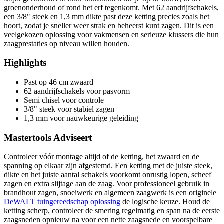
groenonderhoud of rond het erf tegenkomt. Met 62 aandrijfschakels,
een 3/8" steek en 1,3 mm dikte past deze ketting precies zoals het
hoort, zodat je sneller weer strak en beheerst kunt zagen. Dit is een
veelgekozen oplossing voor vakmensen en serieuze klussers die hun
zaagprestaties op niveau willen houden.
Highlights
Past op 46 cm zwaard
62 aandrijfschakels voor pasvorm
Semi chisel voor controle
3/8" steek voor stabiel zagen
1,3 mm voor nauwkeurige geleiding
Mastertools Adviseert
Controleer vóór montage altijd of de ketting, het zwaard en de
spanning op elkaar zijn afgestemd. Een ketting met de juiste steek,
dikte en het juiste aantal schakels voorkomt onrustig lopen, scheef
zagen en extra slijtage aan de zaag. Voor professioneel gebruik in
brandhout zagen, snoeiwerk en algemeen zaagwerk is een originele
DeWALT tuingereedschap oplossing
de logische keuze. Houd de
ketting scherp, controleer de smering regelmatig en span na de eerste
zaagsneden opnieuw na voor een nette zaagsnede en voorspelbare