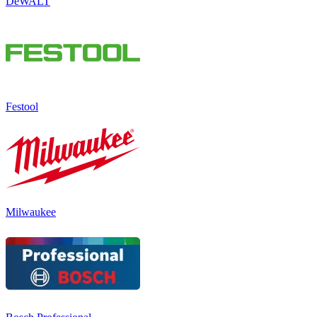
DeWALT
Festool
Milwaukee