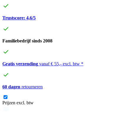
Trustscore: 4,6/5
Familiebedrijf sinds 2008
Gratis verzending
vanaf € 55,- excl. btw *
60 dagen
retourneren
Prijzen excl. btw