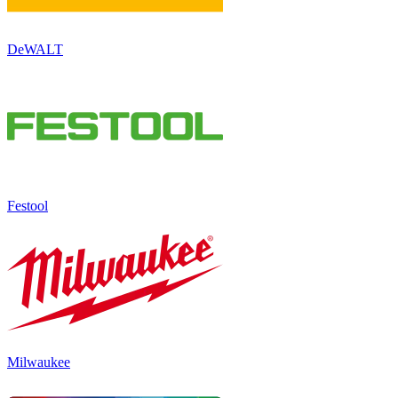
DeWALT
Festool
Milwaukee