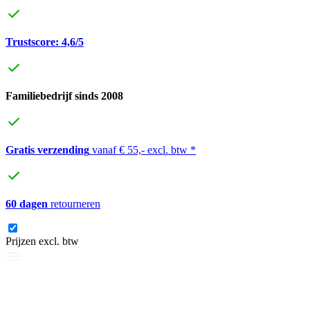
Trustscore: 4,6/5
Familiebedrijf sinds 2008
Gratis verzending
vanaf € 55,- excl. btw *
60 dagen
retourneren
Prijzen excl. btw