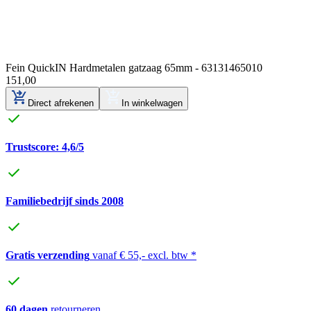
Fein QuickIN Hardmetalen gatzaag 65mm - 63131465010
151
,
00
Direct afrekenen
In winkelwagen
Trustscore: 4,6/5
Familiebedrijf sinds 2008
Gratis verzending
vanaf € 55,- excl. btw *
60 dagen
retourneren