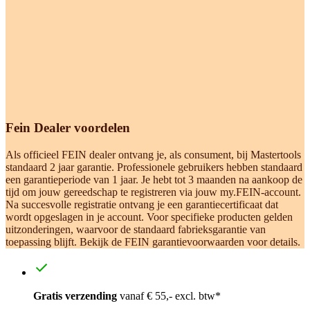
Fein Dealer voordelen
Als officieel FEIN dealer ontvang je, als consument, bij Mastertools
standaard 2 jaar garantie. Professionele gebruikers hebben standaard
een garantieperiode van 1 jaar. Je hebt tot 3 maanden na aankoop de
tijd om jouw gereedschap te registreren via jouw my.FEIN-account.
Na succesvolle registratie ontvang je een garantiecertificaat dat
wordt opgeslagen in je account. Voor specifieke producten gelden
uitzonderingen, waarvoor de standaard fabrieksgarantie van
toepassing blijft. Bekijk de FEIN garantievoorwaarden voor details.
Gratis verzending
vanaf € 55,- excl. btw*