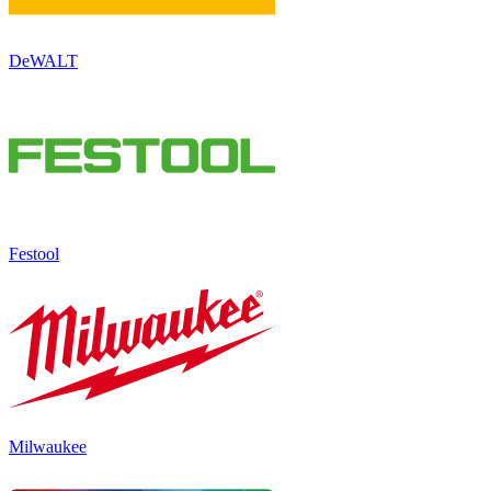
DeWALT
Festool
Milwaukee